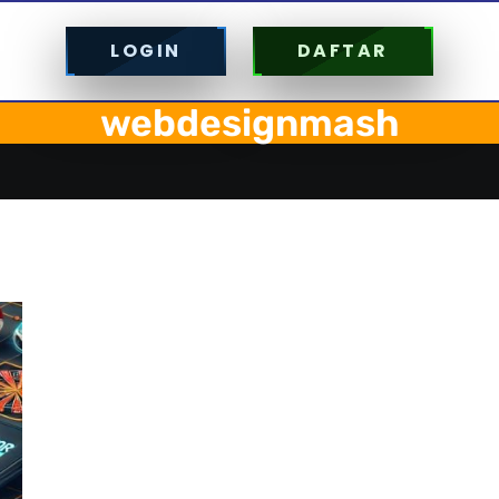
LOGIN
DAFTAR
webdesignmash