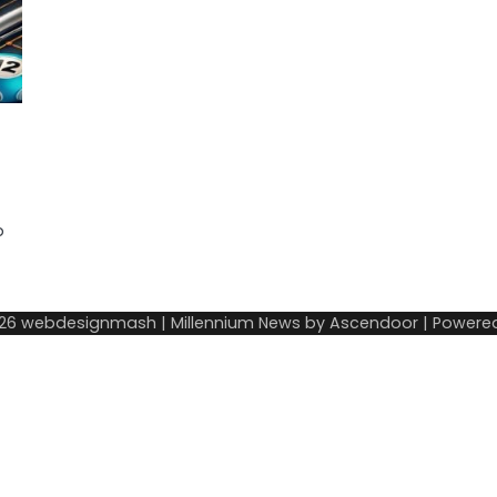
p
026
webdesignmash
| Millennium News by
Ascendoor
| Powere