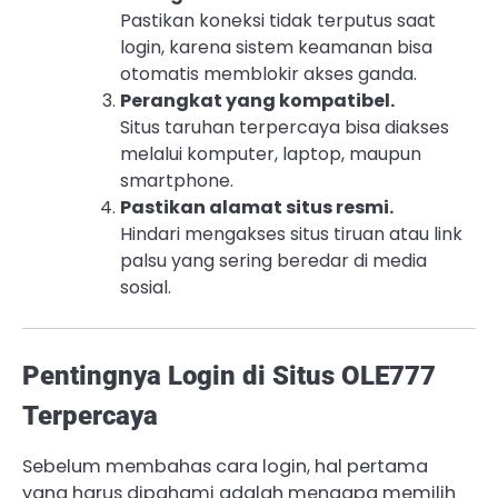
Pastikan koneksi tidak terputus saat
login, karena sistem keamanan bisa
otomatis memblokir akses ganda.
Perangkat yang kompatibel.
Situs taruhan terpercaya bisa diakses
melalui komputer, laptop, maupun
smartphone.
Pastikan alamat situs resmi.
Hindari mengakses situs tiruan atau link
palsu yang sering beredar di media
sosial.
Pentingnya Login di Situs OLE777
Terpercaya
Sebelum membahas cara login, hal pertama
yang harus dipahami adalah mengapa memilih