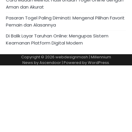
Aman dan Akurat
Pasaran Togel Paling Diminati: Mengenal Pilihan Favorit
Pemain dan Alasannya
Di Balik Layar Taruhan Online: Mengupas Sistem
Keamanan Platform Digital Modern
Copyright © 2026
webdesignmash
| Millennium
News by
Ascendoor
| Powered by
WordPress
.