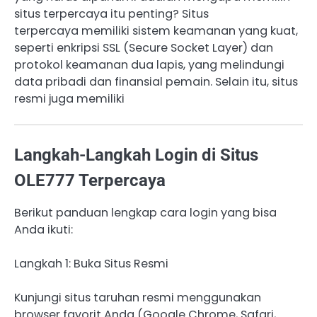
situs terpercaya itu penting? Situs
ole777
terpercaya memiliki sistem keamanan yang kuat,
seperti enkripsi SSL (Secure Socket Layer) dan
protokol keamanan dua lapis, yang melindungi
data pribadi dan finansial pemain. Selain itu, situs
resmi juga memiliki
Langkah-Langkah Login di Situs
OLE777 Terpercaya
Berikut panduan lengkap cara login yang bisa
Anda ikuti:
Langkah 1: Buka Situs Resmi
Kunjungi situs taruhan resmi menggunakan
browser favorit Anda (Google Chrome, Safari,