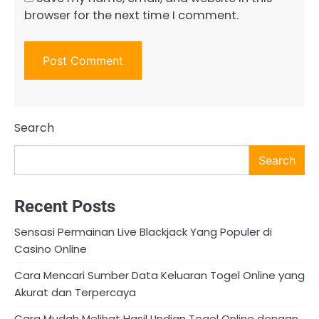
browser for the next time I comment.
Search
Search
Recent Posts
Sensasi Permainan Live Blackjack Yang Populer di
Casino Online
Cara Mencari Sumber Data Keluaran Togel Online yang
Akurat dan Terpercaya
Cara Mudah Melihat Hasil Undian Togel Online dengan