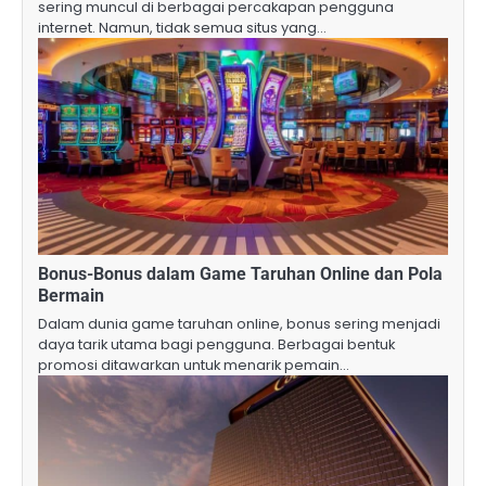
sering muncul di berbagai percakapan pengguna
internet. Namun, tidak semua situs yang…
Bonus-Bonus dalam Game Taruhan Online dan Pola
Bermain
Dalam dunia game taruhan online, bonus sering menjadi
daya tarik utama bagi pengguna. Berbagai bentuk
promosi ditawarkan untuk menarik pemain…