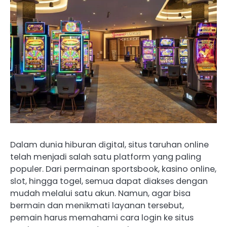
Dalam dunia hiburan digital, situs taruhan online
telah menjadi salah satu platform yang paling
populer. Dari permainan sportsbook, kasino online,
slot, hingga togel, semua dapat diakses dengan
mudah melalui satu akun. Namun, agar bisa
bermain dan menikmati layanan tersebut,
pemain harus memahami cara login ke situs