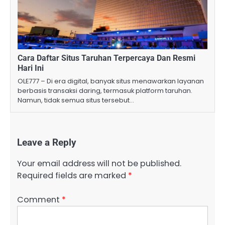
Cara Daftar Situs Taruhan Terpercaya Dan Resmi
Hari Ini
OLE777 – Di era digital, banyak situs menawarkan layanan
berbasis transaksi daring, termasuk platform taruhan.
Namun, tidak semua situs tersebut…
Leave a Reply
Your email address will not be published.
Required fields are marked
*
Comment
*