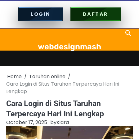
LOGIN
DAFTAR
Skip
to
webdesignmash
content
Home
Taruhan online
Cara Login di Situs Taruhan Terpercaya Hari Ini
Lengkap
Cara Login di Situs Taruhan
Terpercaya Hari Ini Lengkap
October 17, 2025
by
Kiara